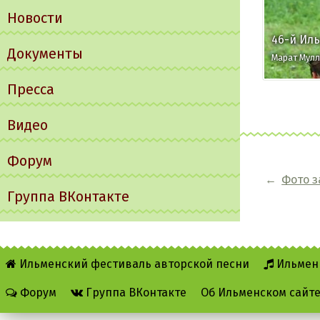
Новости
46-й Ил
Документы
Марат Мулл
Пресса
Видео
Форум
←
Фото з
Группа ВКонтакте
Ильменский фестиваль авторской песни
Ильмен
Форум
Группа ВКонтакте
Об Ильменском сайт