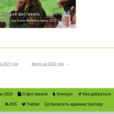
ьменский фестиваль
ыев, Фонд Олега Митяева, июнь 2022
а 2021 год
Фото за 2023 год
→
ы-2026
О фестивале
Конкурс
Как добраться
е
RSS
Twitter
Написать администратору