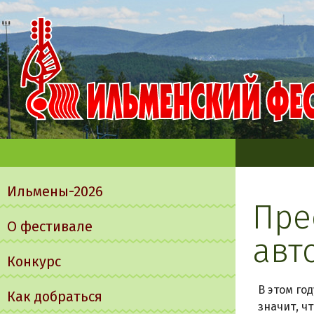
Главное
меню
Ильмены-2026
Пре
О фестивале
авт
Конкурс
В этом го
Как добраться
значит, ч