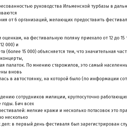
есованностью руководства Ильменской турбазы в даль
иваются
ия от 6 организаций, желающих предоставить фестивал
 оценкам, на фестивальную поляну приехало от 12 до 15 
12 000) и
та (более 15 000) объясняется тем, что значительная ча
 концерты,
ая палаток. По мнению старожилов, это самый населенн
ены вновь
ась в автостоянку, на которой было (по информации со
дению сотрудников милиции, круглосуточно работающих 
 годы. Бич всех
естивалей: мелкие кражи и несколько потасовок это пра
но несколько
 дел: в первый день фестиваля был зарегистрирован сл