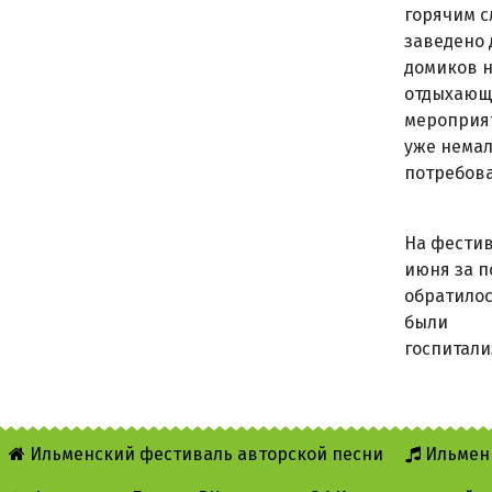
горячим с
заведено 
домиков н
отдыхающи
мероприя
уже немал
потребова
На фестив
июня за 
обратилос
были
госпитали
Ильменский фестиваль авторской песни
Ильмен