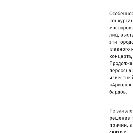
Особеннос
конкурсан
массирова
лиц, выст
эти город
главного 
концерта,
Продолжа
переоснащ
известны
«Ариэль» 
бардов.
По заявле
решение п
причин, в
связи с