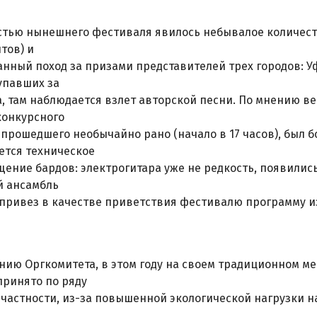
тью нынешнего фестиваля явилось небывалое количеств
тов) и
нный поход за призами представителей трех городов: Уф
упавших за
а, там наблюдается взлет авторской песни. По мнению в
конкурсного
 прошедшего необычайно рано (начало в 17 часов), был 
ется техническое
ение бардов: электрогитара уже не редкость, появилис
й ансамбль
привез в качестве приветствия фестивалю программу из
нию Оргкомитета, в этом году на своем традиционном ме
ринято по ряду
 частности, из-за повышенной экологической нагрузки н