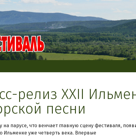
сс-релиз ХХII Ильме
орской песни
ду на парусе, что венчает главную сцену фестиваля, появ
то Ильменке уже четверть века. Впервые