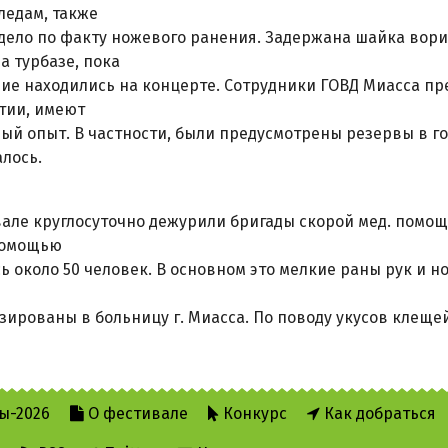
ледам, также
дело по факту ножевого ранения. Задержана шайка вор
а турбазе, пока
е находились на концерте. Сотрудники ГОВД Миасса пре
тии, имеют
ый опыт. В частности, были предусмотрены резервы в го
лось.
але круглосуточно дежурили бригады скорой мед. помощ
помощью
ь около 50 человек. В основном это мелкие раны рук и н
зированы в больницу г. Миасса. По поводу укусов клещей
ы-2026
О фестивале
Конкурс
Как добраться