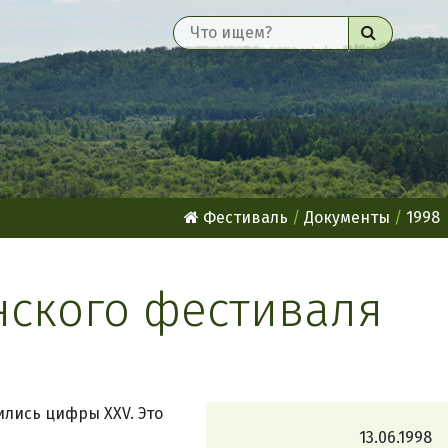
Найти
Фестиваль
Документы
1998
нского фестиваля
ились цифры ХХV. Это
13.06.1998