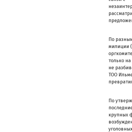
незаинтер
рассматр
предложен
По разным
милиции (
оргкомите
только на
не разбив
ТОО Ильм
превратил
По утверж
последние
крупных ф
возбужде
уголовных