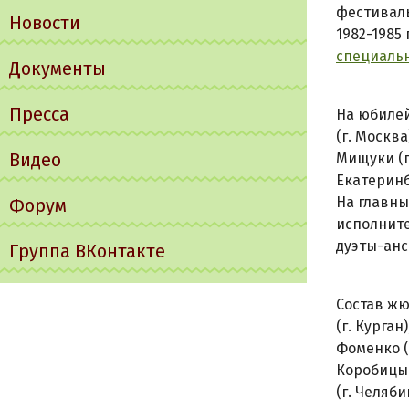
фестиваль
Новости
1982-1985
специальн
Документы
Пресса
На юбилей
(г. Москва
Видео
Мищуки (г
Екатеринб
На главны
Форум
исполните
дуэты-анс
Группа ВКонтакте
Состав жю
(г. Курган
Фоменко (
Коробицы
(г. Челяби