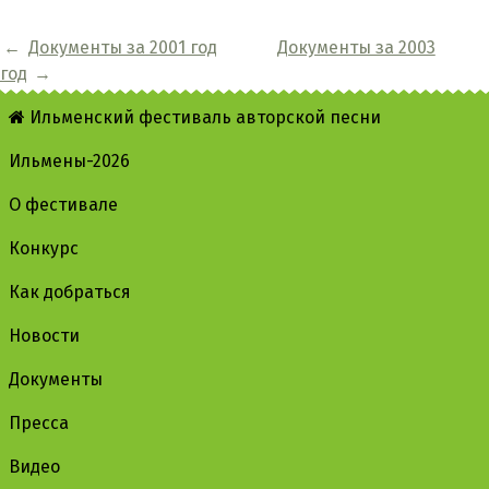
←
Документы за 2001 год
Документы за 2003
год
→
Ильменский фестиваль авторской песни
Ильмены-2026
О фестивале
Конкурс
Как добраться
Новости
Документы
Пресса
Видео