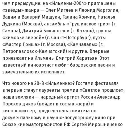
чем предыдущие: на «Ильмены-2004» приглашены
«звёзды» жанра — Олег Митяев и Леонид Марголин,
Вадим и Валерий Мищуки, Галина Хомчик, Наталья
Дудкина (Москва), ансамбль «Грушинское трио» (г.
Самара), Дмитрий Бикчентаев (г. Казань), группа
«Зимовье зверей» (г. Санкт-Петербург), дуэты
«Мастер Гриша» (г. Москва), «Камчадалы» (г.
Петропавловск-Камчатский) и другие. Впервые
приезжает на Ильмены Дмитрий Харатьян. Этот
известный киноартист любит бардовские песни и
замечательно их исполняет.
Что нового на 28-й «Ильменке»? Гостями фестиваля
впервые станут лауреаты премии «Светлое прошлое»,
наши земляки — народный артист России Александр
Пороховщиков (войдет в состав жюри) и
кинорежиссер, председатель комитета по
документальному и научно-популярному кино при
Союзе кинематографистов РФ Сергей Мирошниченко