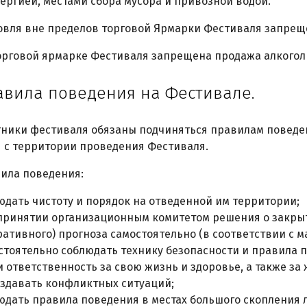
ергией, местами сбора мусора и привозной водой.
рговля вне пределов торговой Ярмарки Фестиваля запрещ
 торговой ярмарке Фестиваля запрещена продажа алкого
равила поведения на Фестивале.
астники фестиваля обязаны подчиняться правилам повед
 с территории проведения Фестиваля.
авила поведения:
юдать чистоту и порядок на отведенной им территории;
принятии организационным комитетом решения о закры
ративного) прогноза самостоятельно (в соответствии с 
стоятельно соблюдать технику безопасности и правила 
и ответственность за свою жизнь и здоровье, а также за 
оздавать конфликтных ситуаций;
юдать правила поведения в местах большого скопления 