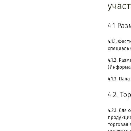
учас
4.1 Ра
4.1.1. Фе
специальн
4.1.2. Ра
(Информац
4.1.3. Па
4.2. То
4.2.1. Дл
продукцие
торговая 