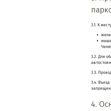
парк
3.1. К ме
желе
маши
Челя
3.2. Для 
автостоян
3.3. Прое
3.4. Въез
запрещен
4. О