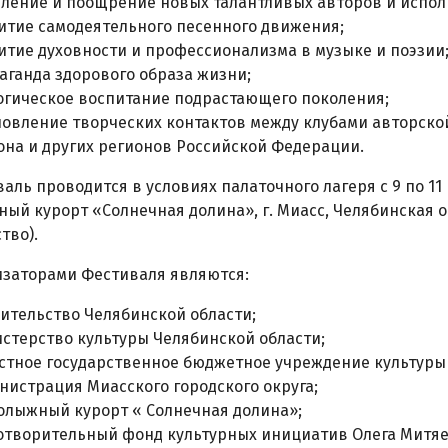
ление и поощрение новых талантливых авторов и испол
итие самодеятельного песенного движения;
итие духовности и профессионализма в музыке и поэзии
аганда здорового образа жизни;
огическое воспитание подрастающего поколения;
новление творческих контактов между клубами авторско
она и других регионов Российской Федерации.
валь проводится в условиях палаточного лагеря с 9 по 11 
ый курорт «Солнечная долина», г. Миасс, Челябинская 
тво).
низаторами Фестиваля являются:
ительство Челябинской области;
стерство культуры Челябинской области;
стное государственное бюджетное учреждение культуры 
нистрация Миасского городского округа;
олыжный курорт « Солнечная долина»;
отворительный фонд культурных инициатив Олега Митяе