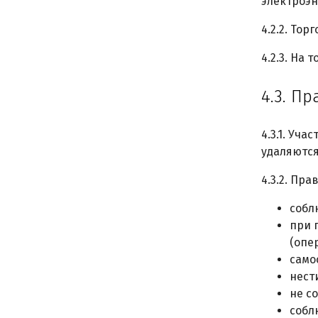
электроэн
4.2.2. То
4.2.3. На
4.3. П
4.3.1. Уч
удаляются
4.3.2. Пр
собл
при 
(опе
само
нест
не с
собл