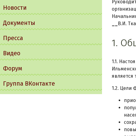
Руководит
Новости
организац
Начальник
Документы
__
В.И. Тк
Пресса
1. О
Видео
1.1. Наст
Форум
Ильменско
является 
Группа ВКонтакте
1.2. Цели 
прио
попу
насе
сохр
повы