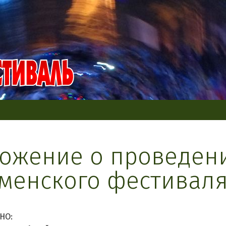
ожение о проведени
менского фестиваля
НО: