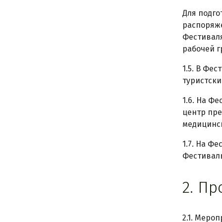
Для подго
распоряже
Фестиваля
рабочей г
1.5. В Фе
туристски
1.6. На Ф
центр пре
медицинск
1.7. На Ф
Фестиваль
2. П
2.1. Меро