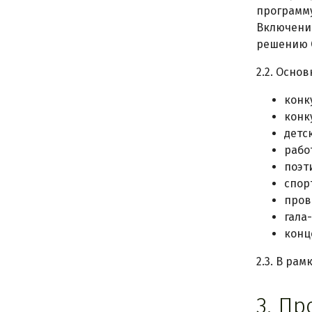
программу
Включение
решению 
2.2. Осно
конк
конк
детс
рабо
поэт
спор
пров
гала
конц
2.3. В ра
3. П