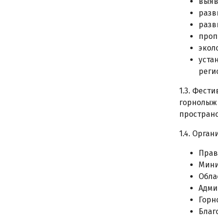
выяв
разв
разв
проп
экол
уста
реги
1.3. Фести
горнолыжн
пространс
1.4. Орга
Прав
Мини
Обла
Адми
Горн
Благ