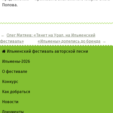
Попова.
←
Олег Митяев: «Тянет на Урал, на Ильменский
фестиваль»
«Ильмены» допелись до бренда
→
Ильменский фестиваль авторской песни
Ильмены-2026
О фестивале
Конкурс
Как добраться
Новости
Документы