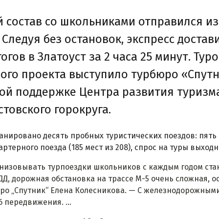
 состав со школьниками отправился из
. Следуя без остановок, экспресс достав
гогов в Златоуст за 2 часа 25 минут. Ту
ого проекта выступило турбюро «Спут
ой поддержке Центра развития туризм
стовского горокруга.
анировано десять пробных туристических поездов: пять в
артерного поезда (185 мест из 208), спрос на туры выход
низовывать турпоездки школьников с каждым годом стан
ДД, дорожная обстановка на трассе М-5 очень сложная, 
ро „Спутник“ Елена Колесникова. — С железнодорожными
б передвижения. ...