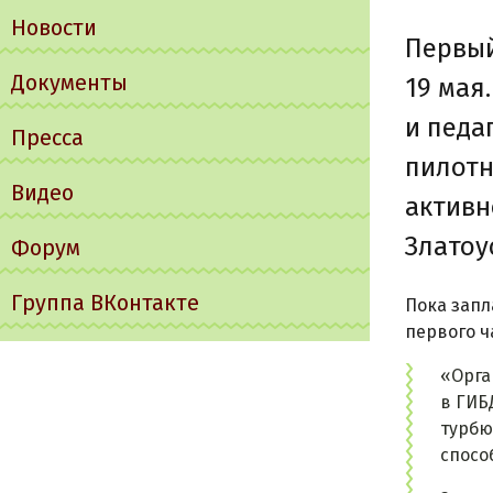
Новости
Первый
Документы
19 мая
и педа
Пресса
пилотн
Видео
активн
Златоу
Форум
Группа ВКонтакте
Пока запл
первого ч
«Орга
в ГИБ
турбю
спосо