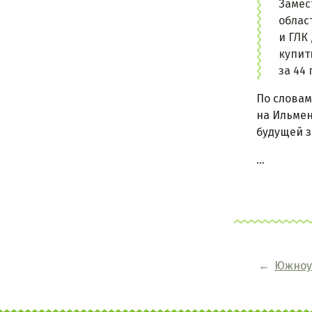
Замес
облас
и ГЛК
купит
за 44 
По словам
на Ильмен
будущей з
...
←
Южноур