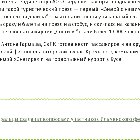
титель гендиректора АО «Свердловская пригородная ком
ти такой туристический поезд — первый. «Зимой с наш
 „Солнечная долина“ — мы организовали уникальный для 
ь сразу и билеты на поезд и автобус, и ски-пасс на ката
поездки пассажирами „Снегиря“ стали более 10 000 человек
 Антона Гармаша, СвПК готова везти пассажиров и на к
ский фестиваль авторской песни. Кроме того, компания
имой «Снегиря» и на горнолыжный курорт в Кусе.
альцы озадачат вопросами участников Ильменского ф