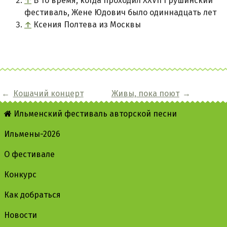
↑
В то время, когда проходил XXVII Грушинский
фестиваль, Жене Юдович было одиннадцать лет
↑
Ксения Полтева из Москвы
←
Кошачий концерт
Живы, пока поют
→
Ильменский фестиваль авторской песни
Ильмены-2026
О фестивале
Конкурс
Как добраться
Новости