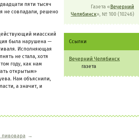
 двадцати пяти тысяч
Газета «
Вечерний
я не совпадали, решено
Челябинск
», № 100 (10246)
 действующий миасский
иция была нарушена —
Ссылки
стиваля. Исполняющая
нять не стала, хотя
Вечерний Челябинск
том году, как нам
газета
тать открытым»
уева. Нам объяснили,
асти, а значит, и
ь пивовара
→