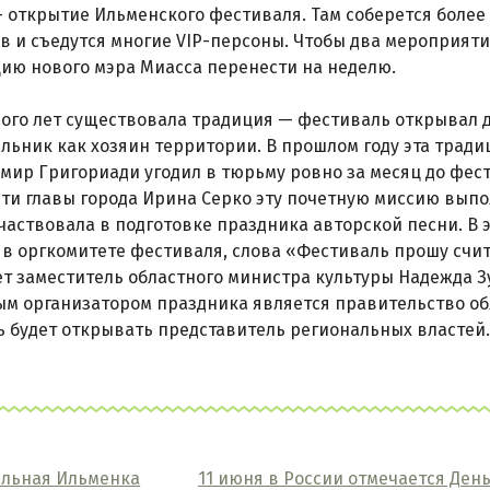
 открытие Ильменского фестиваля. Там соберется более
в и съедутся многие VIP-персоны. Чтобы два мероприяти
ию нового мэра Миасса перенести на неделю.
ного лет существовала традиция — фестиваль открывал
льник как хозяин территории. В прошлом году эта трад
мир Григориади угодил в тюрьму ровно за месяц до фе
ти главы города Ирина Серко эту почетную миссию выпол
частвовала в подготовке праздника авторской песни. В э
в оргкомитете фестиваля, слова «Фестиваль прошу счи
т заместитель областного министра культуры Надежда З
ым организатором праздника является правительство обл
 будет открывать представитель региональных властей.
альная Ильменка
11 июня в России отмечается Ден