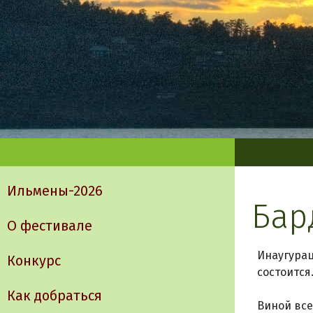
Главное
меню
Ильмены-2026
Бар
О фестивале
Инаугурац
Конкурс
состоится
Как добраться
Виной все