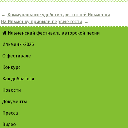
←
Коммунальные удобства для гостей Ильменки
На Ильменку прибыли первые гости
→
Ильменский фестиваль авторской песни
Ильмены-2026
О фестивале
Конкурс
Как добраться
Новости
Документы
Пресса
Видео