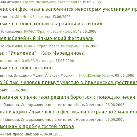
ина Агрелла,
Газета "Комсомольская правда"
, 15.06.2006
енский фестиваль запомнится некоторым участникам п
 Ионова,
ИА «Новый регион»
, 13.06.2006
льменке показывали «картинки из жизни»
 Пономарева,
РИАНА "Урал-пресс-информ"
, 13.06.2006
ел юбилейный Ильменский фестиваль
 Пономарева,
РИАНА «Урал-пресс-информ»
, 13.06.2006
еат "Ильменки" - Катя Черездинова
тво новостей «WEB Миасс.ру»
, 13.06.2006
льменке покажут кино
нглина, Владимир Мухин, Алексей Мошкин,
ГТРК «Южный Урал»
, 08.06.2006
о 20 тыс. человек примут участие в Ильменском фестива
акс, 06.06.2006
льменке с пьянством решили бороться с помощью песен
я Павлова, Информационное агентство «Новый регион», 06.06.2006
рганизацию Ильменского фестиваля потрачено 2 миллио
я Павлова, Информационное агентство «Новый регион», 06.06.2006
менка» к приёму гостей готова
«Урал-пресс-информ», 06.06.2006