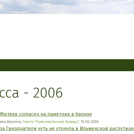
сса - 2006
 Митяев согласен на памятник в бронзе
ина Агрелла,
Газета "Комсомольская правда"
, 15.06.2006
ра Гвердцители чуть не утонула в Ильменской распутице