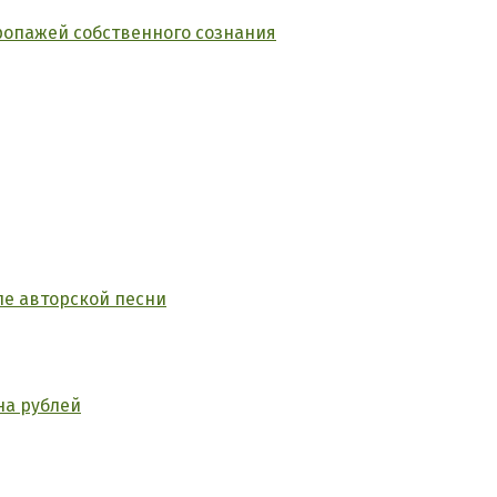
ропажей собственного сознания
ле авторской песни
на рублей