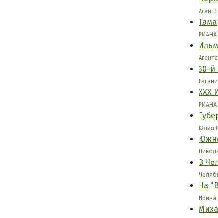
Агентс
Тама
РИАНА 
Ильм
Агентс
30-й
Евгени
ХХХ 
РИАНА 
Губе
Юлия Р
Южно
Никола
В Че
Челяби
На "
Ирина 
Миха