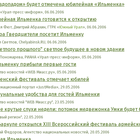
здопадом» будет отмечена юбилейная «Ильменка»
«Урал-пресс-информ», 06.06.2006
ейная Ильменка готовится к открытию
я Фют, Дмитрий Абрахин, ГТРК «
Южный Урал
», 06.06.2006
ра Гвердцители посетит Ильменку
 Светлов, Chelyabinsk.RU, 06.06.2006
ветлого прошлого" светлое будущее в новом здании
Пономарева, РИАНА «Урал-пресс-информ», 05.06.2006
льменку прибыли первые гости
тво новостей «WEB Миасс.ру», 05.06.2006
енский фестиваль отмечает юбилей
ационный портал «JustMedia», 29.05.2006
унальные удобства для гостей Ильменки
тво новостей "WEB Миасс.ру", 23.05.2006
е крутые слухи недели: потомок медвежонка Умки будет 
вый регион", 22.05.2006
баркуле открылся XIII Всероссийский фестиваль армейск
й Федоров, Агентство национальных новостей, 20.05.2006
ая Ильменка