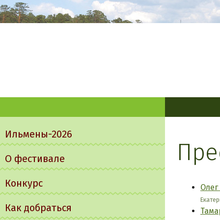
Главное
меню
Ильмены-2026
Пре
О фестивале
Конкурс
Олег
Екатер
Как добраться
Тама