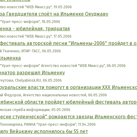
тво новостей "WEB Миасс.ру", 19.05.2006
ра Гвердцители споёт на Ильменке Окуджаву
"Урал-пресс-информ", 18.05.2006
енка - юбилейная, тридцатая
тво новостей "WEB Миасс.ру", 17.05.2006
 фестиваль авторской песни "Ильмены-2006" пройдет в 
й Ткаченко, ИТАР-ТАСС, 06.05.2006
Ильменка
"Урал-пресс-информ" Агентство новостей "WEB Миасс.ру", 06.05.2006
рнатор разрешил Ильменку
еутова, Chelyabinsk.RU, 06.05.2006
уральские власти помогут в организации ХХХ Ильменск
й Федоров, Агентство национальных новостей, 06.05.2006
лябинской области пройдет юбилейный фестиваль автор
нская служба информации, 05.05.2006
Весне студенческой" рождаются звезды Ильменского фес
Пономарева, РИАНА "Урал-пресс-информ", 11.04.2006
илу Вейцкину исполнилось бы 55 лет