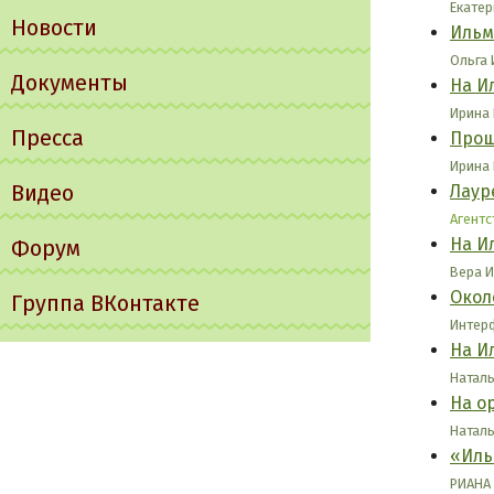
Екатер
Новости
Ильм
Ольга
Документы
На И
Ирина
Пресса
Прош
Ирина
Видео
Лаур
Агентс
На И
Форум
Вера И
Окол
Группа ВКонтакте
Интерф
На И
Наталь
На о
Наталь
«Иль
РИАНА 