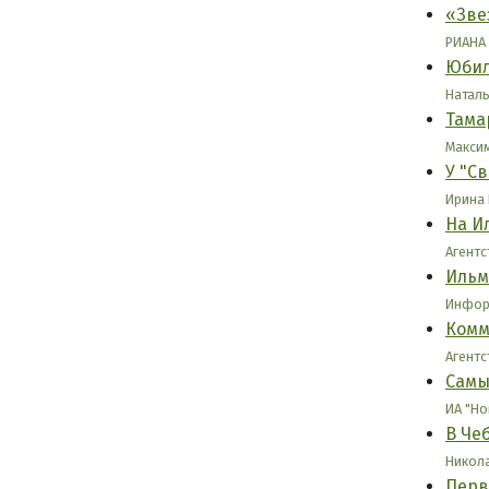
«Зве
РИАНА 
Юбил
Наталь
Тама
Максим
У "С
Ирина 
На И
Агентс
Ильм
Информ
Комм
Агентс
Самы
ИА "Но
В Че
Никола
Перв