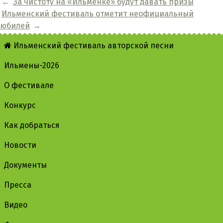
←
За чистоту на «Ильменке» будут давать призы
Ильменский фестиваль отметит неофициальный
юбилей
→
Ильменский фестиваль авторской песни
Ильмены-2026
О фестивале
Конкурс
Как добраться
Новости
Документы
Пресса
Видео